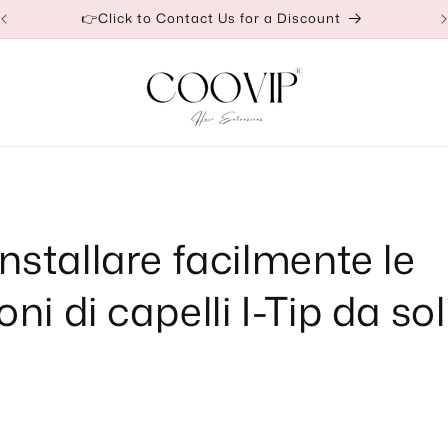
Our Factory Prices Are for Wholesale or Retail
stallare facilmente le
ni di capelli I-Tip da sol