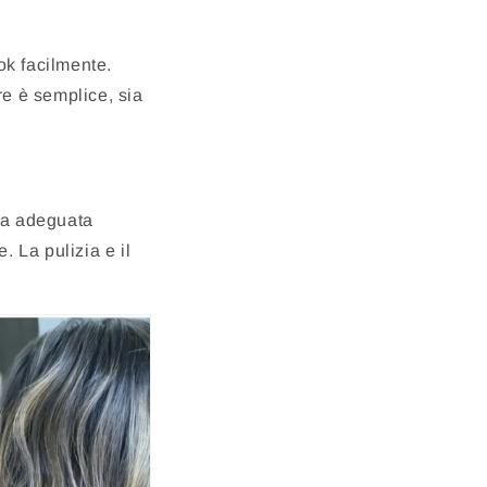
ook facilmente.
re è semplice, sia
ura adeguata
 La pulizia e il