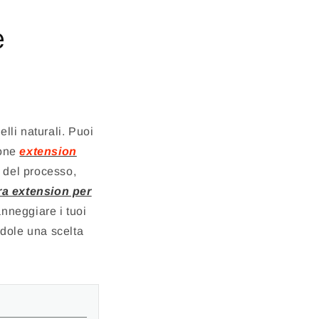
e
elli naturali. Puoi
ione
extension
o del processo,
a extension per
anneggiare i tuoi
ndole una scelta