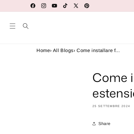
Vai
direttamente
Facebook
Instagram
YouTube
TikTok
X
Pinterest
ai contenuti
(Twitter)
Home
›
All Blogs
›
Come installare f...
Come in
estensio
25 SETTEMBRE 2024
Share