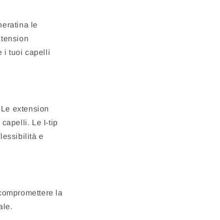
heratina le
xtension
i tuoi capelli
 Le extension
apelli. Le I-tip
lessibilità e
 compromettere la
ale.