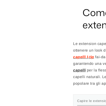
Come 
exten
Le extension capell
ottenere un look 
capelli I-tip
fai-da
garantendo una ves
capelli
per la fle
capelli naturali. 
popolare tra gli ap
Capire le extensio