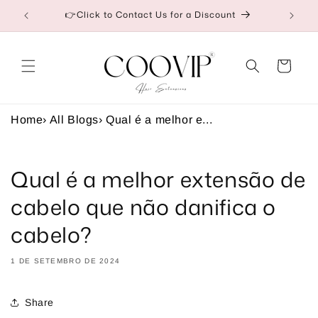
Saltar
Our Factory Prices Are for Wholesale or Retail
para o
conteúdo
Carrinho
Home
›
All Blogs
›
Qual é a melhor e...
Qual é a melhor extensão de
cabelo que não danifica o
cabelo?
1 DE SETEMBRO DE 2024
Share