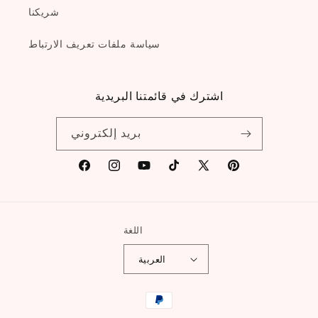
شريكنا
سياسة ملفات تعريف الارتباط
اشترك في قائمتنا البريدية
بريد إلكتروني
بينترست
X
تيك
يوتيوب
إنستغرام
فيسبوك
(تويتر)
توك
اللغة
العربية
طرق
الدفع