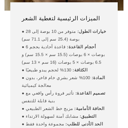
الميزات الرئيسية لتغطية الشعر
خيارات الطول:
متوفر من 10 بوصة إلى 28
●
بوصة (25.4 سم إلى 71.1 سم)
أحجام القاعدة:
قاعدة أحادية بحجم 6
●
بوصات × 6 بوصات (15.5 سم × 15.5 سم) و
6.5 بوصات × 5 بوصات (16 سم × 13 سم)
الكثافة:
130% لحجم يبدو طبيعيًا
●
المادة:
100% شعر بشري خام فاخر، بدون
●
معالجة كيميائية
تصميم القاعدة:
تأثير فروة رأس واقعي مع
●
بنية قابلة للتنفس
الحافة الأمامية:
مزيج خط الشعر الطبيعي
●
التطبيق:
مشابك آمنة لسهولة الارتداء
●
الحد الأدنى للطلب:
مجموعة واحدة فقط
●