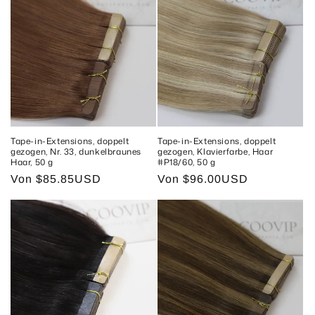
Tape-in-Extensions, doppelt
Tape-in-Extensions, doppelt
gezogen, Nr. 33, dunkelbraunes
gezogen, Klavierfarbe, Haar
Haar, 50 g
#P18/60, 50 g
Normaler
Von
$85.85USD
Normaler
Von
$96.00USD
Preis
Preis