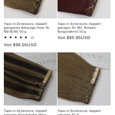
Tape-in-Extensions, doppelt
Tape-in-Extensions, doppelt
gezogenes Balayage-Haar, Nr.
gezogen, Nr. 99J, Rotwein,
B6/18/60, 50 g
Burgunderrot, 50 g
Normaler
Von
$85.85USD
2
(2)
Bewertungen
Preis
Normaler
Von
$96.00USD
insgesamt
Preis
Tape-in-Extensions, doppelt
Tape-in-Extensions, doppelt
gezogen, Klavierfarbe, Haar
gezogen, Nr. 6,