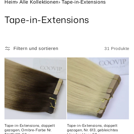
Heim
›
Alle Kollektionen
›
Tape-in-Extensions
K
Tape-in-Extensions
a
t
Filtern und sortieren
31 Produkte
e
g
o
r
i
e
:
Tape-in-Extensions, doppelt
Tape-in-Extensions, doppelt
gezogen, Ombre-Farbe Nr.
gezogen, Nr. 613, gebleichtes