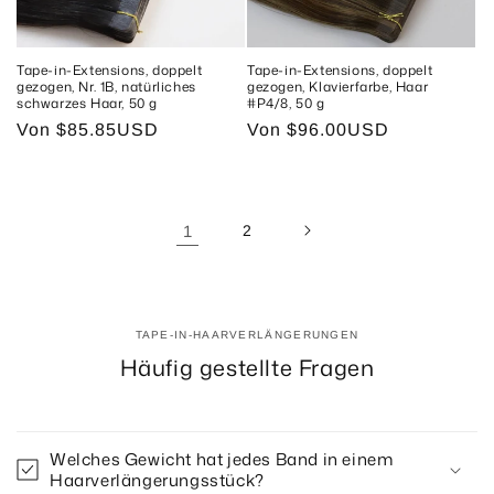
Tape-in-Extensions, doppelt
Tape-in-Extensions, doppelt
gezogen, Nr. 1B, natürliches
gezogen, Klavierfarbe, Haar
schwarzes Haar, 50 g
#P4/8, 50 g
Normaler
Von
$85.85USD
Normaler
Von
$96.00USD
Preis
Preis
1
2
TAPE-IN-HAARVERLÄNGERUNGEN
Häufig gestellte Fragen
Welches Gewicht hat jedes Band in einem
Haarverlängerungsstück?