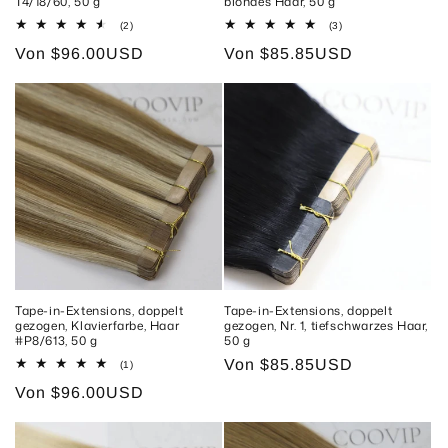
T4/18/60, 50 g
blondes Haar, 50 g
2
3
(2)
(3)
Bewertungen
Bewertungen
Normaler
Von
$96.00USD
Normaler
Von
$85.85USD
insgesamt
insgesamt
Preis
Preis
Tape-in-Extensions, doppelt
Tape-in-Extensions, doppelt
gezogen, Klavierfarbe, Haar
gezogen, Nr. 1, tiefschwarzes Haar,
#P8/613, 50 g
50 g
Normaler
Von
$85.85USD
1
(1)
Bewertungen
Preis
Normaler
Von
$96.00USD
insgesamt
Preis