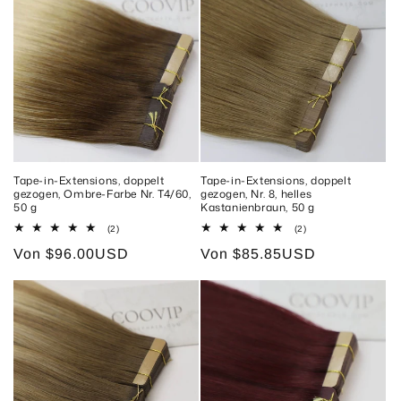
Tape-in-Extensions, doppelt
Tape-in-Extensions, doppelt
gezogen, Ombre-Farbe Nr. T4/60,
gezogen, Nr. 8, helles
50 g
Kastanienbraun, 50 g
2
2
(2)
(2)
Bewertungen
Bewertungen
Normaler
Von
$96.00USD
Normaler
Von
$85.85USD
insgesamt
insgesamt
Preis
Preis