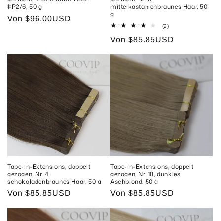
#P2/6, 50 g
mittelkastanienbraunes Haar, 50
g
Normaler
Von
$96.00USD
2
(2)
Preis
Bewertungen
Normaler
Von
$85.85USD
insgesamt
Preis
Tape-in-Extensions, doppelt
Tape-in-Extensions, doppelt
gezogen, Nr. 4,
gezogen, Nr. 18, dunkles
schokoladenbraunes Haar, 50 g
Aschblond, 50 g
Normaler
Von
$85.85USD
Normaler
Von
$85.85USD
Preis
Preis