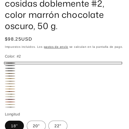
cosidas doblemente #2,
color marrón chocolate
oscuro, 50 g.
Precio
$98.25USD
habitual
Impuestos incluidos. Los
gastos de envío
se calculan en la pantalla de pago.
Color:
#2
#2
#1
#1B
#4
#6
#8.1
#8
#9.1
#18
#22
#27
#33
#60
#60A
#99J
#530
#613
#Plata
Longitud
18"
20"
22"