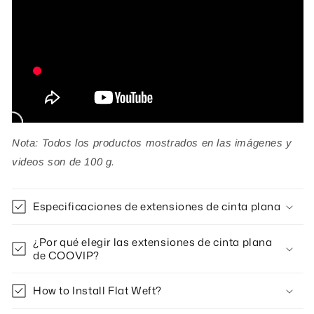
doblemente
doblemente
#2,
#2,
color
color
marrón
marrón
chocolate
chocolate
oscuro,
oscuro,
50
50
g.
g.
Nota: Todos los productos mostrados en las imágenes y
videos son de 100 g.
Especificaciones de extensiones de cinta plana
¿Por qué elegir las extensiones de cinta plana
de COOVIP?
How to Install Flat Weft?