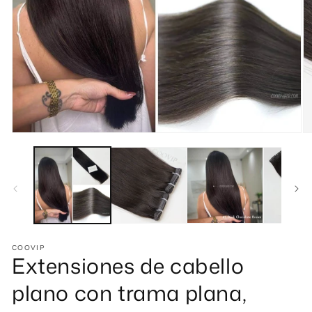
Abrir
Ab
elemento
e
multimedia
mu
1
2
en
e
una
u
ventana
v
modal
m
COOVIP
Extensiones de cabello
plano con trama plana,