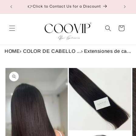
Ir
etail
👉Click to Contact Us for a Discount
directamente
al contenido
Carrito
HOME
›
COLOR DE CABELLO ...
›
Extensiones de ca...
Ir
directamente
a la
información
del producto