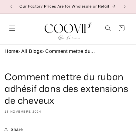
et
Our Factory Prices Are for Wholesale or Retail
👉C
passer
au
contenu
Panier
Home
›
All Blogs
›
Comment mettre du...
Comment mettre du ruban
adhésif dans des extensions
de cheveux
13 NOVEMBRE 2024
Share