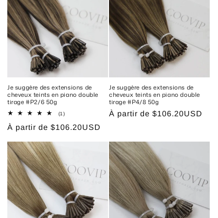
Je suggère des extensions de
Je suggère des extensions de
cheveux teints en piano double
cheveux teints en piano double
tirage #P2/6 50g
tirage #P4/8 50g
Prix
À partir de
$106.20USD
1
(1)
total
habituel
Prix
À partir de
$106.20USD
des
critiques
habituel