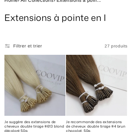
Home
›
All Collections
›
Extensions à poin...
C
Extensions à pointe en I
o
l
Filtrer et trier
27 produits
l
e
c
t
i
o
n
Je suggère des extensions de
Je recommande des extensions
cheveux double tirage #613 blond
de cheveux double tirage #4 brun
décoloré 50g.
chocolat, 50g.