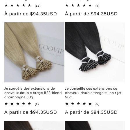
:
11
4
(11)
(4)
total
total
Prix
À partir de
$94.35USD
Prix
À partir de
$94.35USD
des
des
critiques
critiques
habituel
habituel
Je suggère des extensions de
Je conseille des extensions de
cheveux double tirage #22 blond
cheveux double tirage #1 noir jet
champagne 50g.
50g.
4
5
(4)
(5)
total
total
Prix
À partir de
$94.35USD
Prix
À partir de
$94.35USD
des
des
critiques
critiques
habituel
habituel