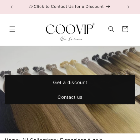
et
Our Factory Prices Are for Wholesale or Retail
passer
au
contenu
Panier
Get a discount
Contact us