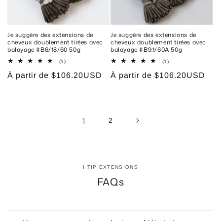
Je suggère des extensions de
Je suggère des extensions de
cheveux doublement tirées avec
cheveux doublement tirées avec
balayage #B6/18/60 50g
balayage #B9.1/60A 50g
1
1
(1)
(1)
total
total
Prix
À partir de
$106.20USD
Prix
À partir de
$106.20USD
des
des
critiques
critiques
habituel
habituel
1
2
I TIP EXTENSIONS
FAQs