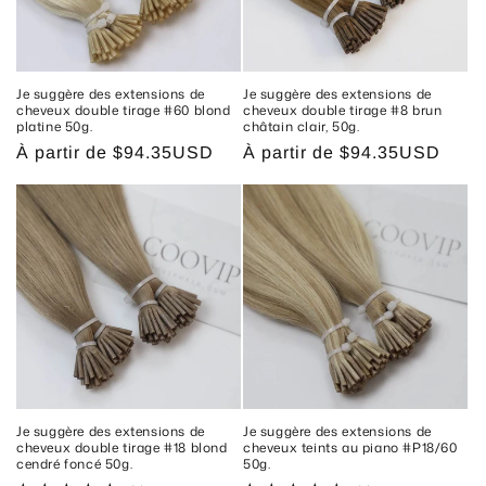
Je suggère des extensions de
Je suggère des extensions de
cheveux double tirage #60 blond
cheveux double tirage #8 brun
platine 50g.
châtain clair, 50g.
Prix
À partir de
$94.35USD
Prix
À partir de
$94.35USD
habituel
habituel
Je suggère des extensions de
Je suggère des extensions de
cheveux double tirage #18 blond
cheveux teints au piano #P18/60
cendré foncé 50g.
50g.