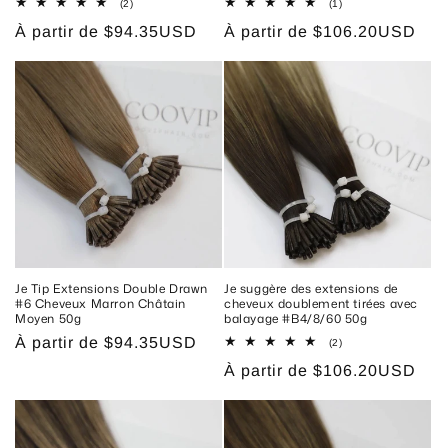
2
1
(2)
(1)
total
total
Prix
À partir de
$94.35USD
Prix
À partir de
$106.20USD
des
des
critiques
critiques
habituel
habituel
Je Tip Extensions Double Drawn
Je suggère des extensions de
#6 Cheveux Marron Châtain
cheveux doublement tirées avec
Moyen 50g
balayage #B4/8/60 50g
Prix
À partir de
$94.35USD
2
(2)
total
habituel
Prix
À partir de
$106.20USD
des
critiques
habituel