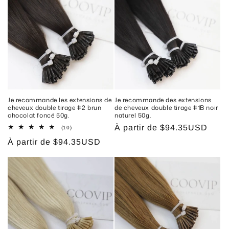
Je recommande les extensions de
Je recommande des extensions
cheveux double tirage #2 brun
de cheveux double tirage #1B noir
chocolat foncé 50g.
naturel 50g.
Prix
À partir de
$94.35USD
10
(10)
total
habituel
Prix
À partir de
$94.35USD
des
critiques
habituel