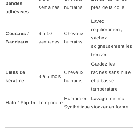
bandes
semaines
humains
près de la colle
adhésives
Lavez
régulièrement,
Cousues /
6 à 10
Cheveux
séchez
Bandeaux
semaines
humains
soigneusement les
tresses
Gardez les
Liens de
Cheveux
racines sans huile
3 à 5 mois
kératine
humains
et à basse
température
Humain ou
Lavage minimal,
Halo / Flip-In
Temporaire
Synthétique
stocker en forme