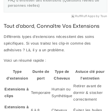
FAQ d’entretien des extensions (Questions réelles de
personnes réelles)
RuffRuff Apps
by
Tsun
Tout d'abord, Connaître Vos Extensions
Différents types d'extensions nécessitent des soins
spécifiques. Si vous traitez les clip-in comme des
adhésives ? Là, il y a un problème.
Voici un résumé rapide :
Type
Durée de
Type de
Astuce clé pour
d’extension
port
Cheveux
l'entretien
Retirer avant de
Extensions à
Humain ou
Temporaire
dormir & stocker
clips
Synthétique
correctement
Extensions à
6 à 8
Cheveux
Évitez les huiles