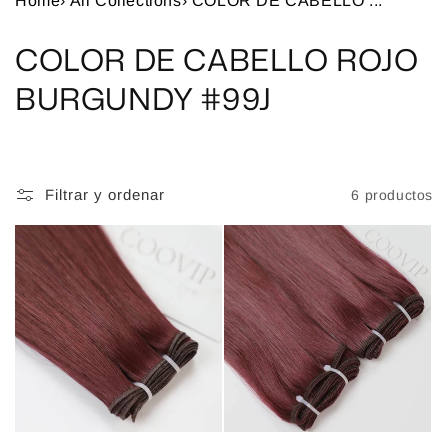
Home
›
All Collections
›
COLOR DE CABELLO ...
C
COLOR DE CABELLO ROJO
o
BURGUNDY #99J
l
e
Filtrar y ordenar
6 productos
c
c
i
ó
n
: