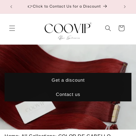
Ir
etail
👉Click to Contact Us for a Discount
directamente
al contenido
Carrito
Get a discount
Contact us