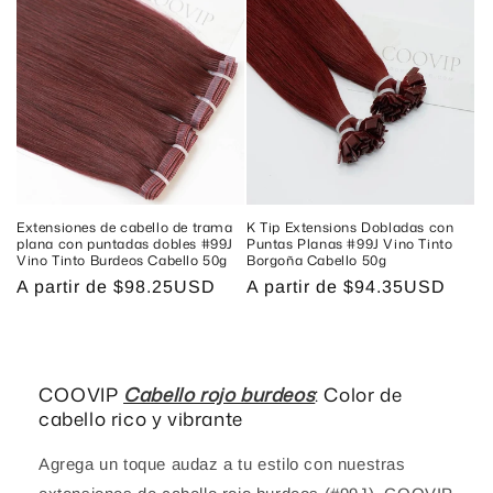
Extensiones de cabello de trama
K Tip Extensions Dobladas con
plana con puntadas dobles #99J
Puntas Planas #99J Vino Tinto
Vino Tinto Burdeos Cabello 50g
Borgoña Cabello 50g
Precio
A partir de
$98.25USD
Precio
A partir de
$94.35USD
habitual
habitual
COOVIP
Cabello rojo burdeos
: Color de
cabello rico y vibrante
Agrega un toque audaz a tu estilo con nuestras