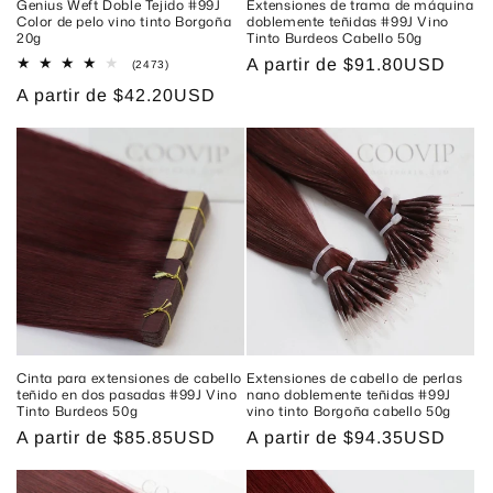
Genius Weft Doble Tejido #99J
Extensiones de trama de máquina
Color de pelo vino tinto Borgoña
doblemente teñidas #99J Vino
20g
Tinto Burdeos Cabello 50g
Precio
A partir de
$91.80USD
2473
(2473)
reseñas
habitual
Precio
A partir de
$42.20USD
totales
habitual
Cinta para extensiones de cabello
Extensiones de cabello de perlas
teñido en dos pasadas #99J Vino
nano doblemente teñidas #99J
Tinto Burdeos 50g
vino tinto Borgoña cabello 50g
Precio
A partir de
$85.85USD
Precio
A partir de
$94.35USD
habitual
habitual